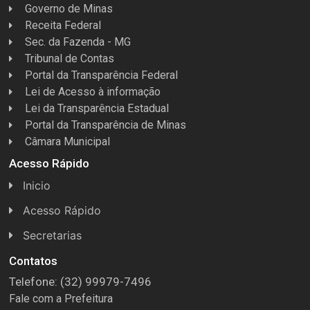
Governo de Minas
Receita Federal
Sec. da Fazenda - MG
Tribunal de Contas
Portal da Transparência Federal
Lei de Acesso à informação
Lei da Transparência Estadual
Portal da Transparência de Minas
Câmara Municipal
Acesso Rápido
Inicio
Acesso Rápido
Concursos
Secretarias
Conselhos
Licitações
Contatos
Telefone: (32) 99979-7496
Espera Feliz Antigamente
Secretaria de Esportes
Fale com a Prefeitura
e-Nota
Secretarias e Diretorias