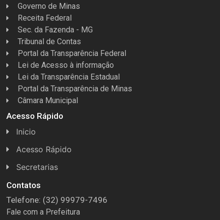
Governo de Minas
Receita Federal
Sec. da Fazenda - MG
Tribunal de Contas
Portal da Transparência Federal
Lei de Acesso à informação
Lei da Transparência Estadual
Portal da Transparência de Minas
Câmara Municipal
Acesso Rápido
Inicio
Acesso Rápido
Concursos
Secretarias
Conselhos
Licitações
Contatos
Telefone: (32) 99979-7496
Espera Feliz Antigamente
Secretaria de Esportes
Fale com a Prefeitura
e-Nota
Secretarias e Diretorias