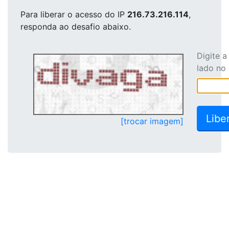
Para liberar o acesso
do IP
216.73.216.114
,
responda ao desafio abaixo.
Digite 
lado no
[trocar imagem]