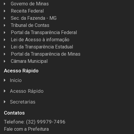
Governo de Minas
Receita Federal
Sec. da Fazenda - MG
Tribunal de Contas
Portal da Transparência Federal
Lei de Acesso à informação
Lei da Transparência Estadual
Portal da Transparência de Minas
Câmara Municipal
Acesso Rápido
Inicio
Acesso Rápido
Concursos
Secretarias
Conselhos
Licitações
Contatos
Telefone: (32) 99979-7496
Espera Feliz Antigamente
Secretaria de Esportes
Fale com a Prefeitura
e-Nota
Secretarias e Diretorias