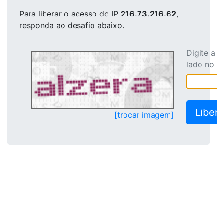
Para liberar o acesso
do IP
216.73.216.62
,
responda ao desafio abaixo.
Digite 
lado no
[trocar imagem]