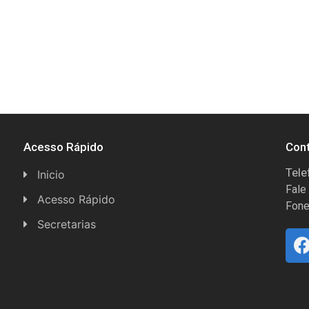
Acesso Rápido
Con
Tele
Inicio
Fale
Acesso Rápido
Fone
Concursos
Secretarias
Conselhos
Licitações
Espera Feliz Antigamente
Secretaria de Esportes
e-Nota
Secretarias e Diretorias