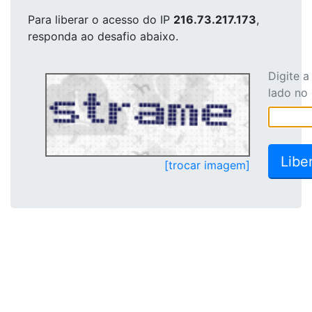
Para liberar o acesso
do IP
216.73.217.173
,
responda ao desafio abaixo.
Digite 
lado no
[trocar imagem]