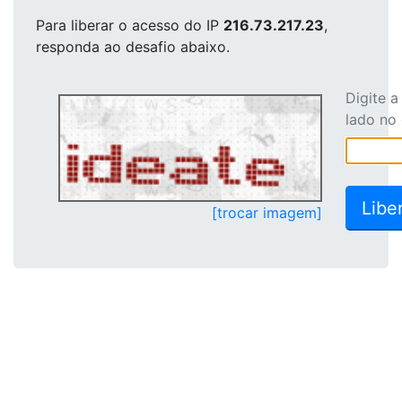
Para liberar o acesso
do IP
216.73.217.23
,
responda ao desafio abaixo.
Digite 
lado no
[trocar imagem]