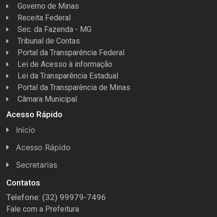
Governo de Minas
Receita Federal
Sec. da Fazenda - MG
Tribunal de Contas
Portal da Transparência Federal
Lei de Acesso à informação
Lei da Transparência Estadual
Portal da Transparência de Minas
Câmara Municipal
Acesso Rápido
Inicio
Acesso Rápido
Concursos
Secretarias
Conselhos
Licitações
Contatos
Telefone: (32) 99979-7496
Espera Feliz Antigamente
Secretaria de Esportes
Fale com a Prefeitura
e-Nota
Secretarias e Diretorias