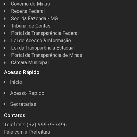
Governo de Minas
Receita Federal
Sec. da Fazenda - MG
Tribunal de Contas
Portal da Transparência Federal
Lei de Acesso à informação
Lei da Transparência Estadual
Portal da Transparência de Minas
Câmara Municipal
Acesso Rápido
Inicio
Acesso Rápido
Concursos
Secretarias
Conselhos
Licitações
Contatos
Telefone: (32) 99979-7496
Espera Feliz Antigamente
Secretaria de Esportes
Fale com a Prefeitura
e-Nota
Secretarias e Diretorias