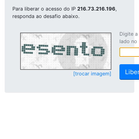
Para liberar o acesso
do IP
216.73.216.196
,
responda ao desafio abaixo.
Digite 
lado no
[trocar imagem]