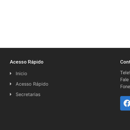
Acesso Rápido
Con
Tele
Inicio
Fale
Acesso Rápido
Fone
Concursos
Secretarias
Conselhos
Licitações
Espera Feliz Antigamente
Secretaria de Esportes
e-Nota
Secretarias e Diretorias