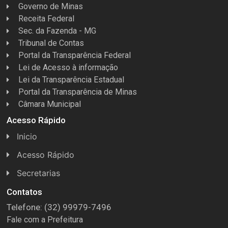
Governo de Minas
Receita Federal
Sec. da Fazenda - MG
Tribunal de Contas
Portal da Transparência Federal
Lei de Acesso à informação
Lei da Transparência Estadual
Portal da Transparência de Minas
Câmara Municipal
Acesso Rápido
Inicio
Acesso Rápido
Concursos
Secretarias
Conselhos
Licitações
Contatos
Telefone: (32) 99979-7496
Espera Feliz Antigamente
Secretaria de Esportes
Fale com a Prefeitura
e-Nota
Secretarias e Diretorias