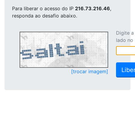
Para liberar o acesso
do IP
216.73.216.46
,
responda ao desafio abaixo.
Digite 
lado no
[trocar imagem]