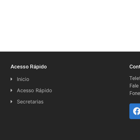
Acesso Rápido
Con
Tele
Inicio
Fale
Acesso Rápido
Fone
Concursos
Secretarias
Conselhos
Licitações
Espera Feliz Antigamente
Secretaria de Esportes
e-Nota
Secretarias e Diretorias