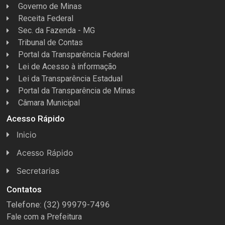
Governo de Minas
Receita Federal
Sec. da Fazenda - MG
Tribunal de Contas
Portal da Transparência Federal
Lei de Acesso à informação
Lei da Transparência Estadual
Portal da Transparência de Minas
Câmara Municipal
Acesso Rápido
Inicio
Acesso Rápido
Concursos
Secretarias
Conselhos
Licitações
Contatos
Telefone: (32) 99979-7496
Espera Feliz Antigamente
Secretaria de Esportes
Fale com a Prefeitura
e-Nota
Secretarias e Diretorias