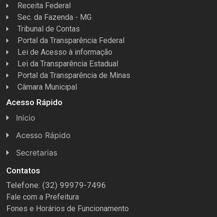
Receita Federal
Sec. da Fazenda - MG
Tribunal de Contas
Portal da Transparência Federal
Lei de Acesso à informação
Lei da Transparência Estadual
Portal da Transparência de Minas
Câmara Municipal
Acesso Rápido
Inicio
Acesso Rápido
Concursos
Secretarias
Conselhos
Licitações
Contatos
Telefone: (32) 99979-7496
Espera Feliz Antigamente
Secretaria de Esportes
Fale com a Prefeitura
e-Nota
Secretarias e Diretorias
Fones e Horários de Funcionamento