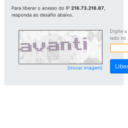
Para liberar o acesso
do IP
216.73.216.87
,
responda ao desafio abaixo.
Digite 
lado no
[trocar imagem]