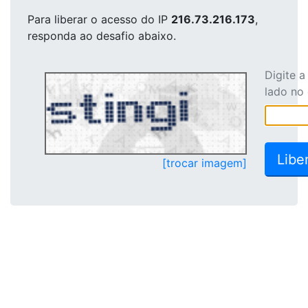
Para liberar o acesso
do IP
216.73.216.173
,
responda ao desafio abaixo.
Digite 
lado no
[trocar imagem]