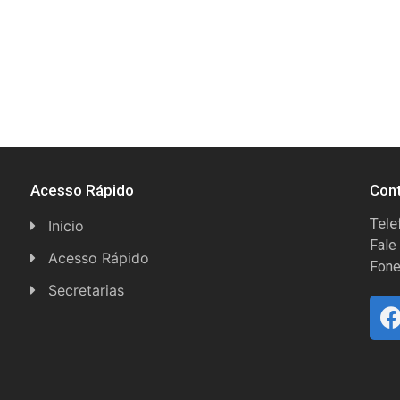
Acesso Rápido
Con
Tele
Inicio
Fale
Acesso Rápido
Fone
Concursos
Secretarias
Conselhos
Licitações
Espera Feliz Antigamente
Secretaria de Esportes
e-Nota
Secretarias e Diretorias