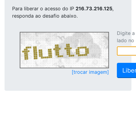
Para liberar o acesso
do IP
216.73.216.125
,
responda ao desafio abaixo.
Digite 
lado no
[trocar imagem]