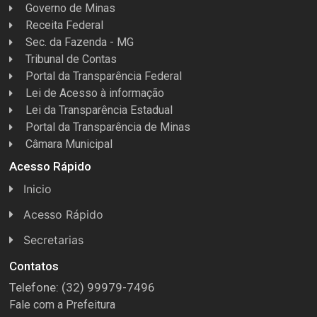
Governo de Minas
Receita Federal
Sec. da Fazenda - MG
Tribunal de Contas
Portal da Transparência Federal
Lei de Acesso à informação
Lei da Transparência Estadual
Portal da Transparência de Minas
Câmara Municipal
Acesso Rápido
Inicio
Acesso Rápido
Concursos
Secretarias
Conselhos
Licitações
Contatos
Telefone: (32) 99979-7496
Espera Feliz Antigamente
Secretaria de Esportes
Fale com a Prefeitura
e-Nota
Secretarias e Diretorias