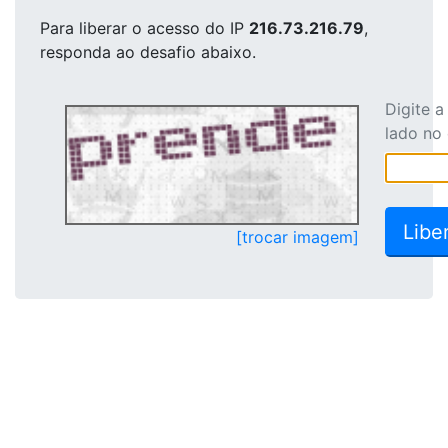
Para liberar o acesso
do IP
216.73.216.79
,
responda ao desafio abaixo.
Digite 
lado no
[trocar imagem]