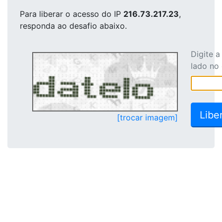
Para liberar o acesso
do IP
216.73.217.23
,
responda ao desafio abaixo.
Digite 
lado no
[trocar imagem]