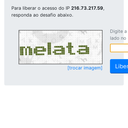
Para liberar o acesso
do IP
216.73.217.59
,
responda ao desafio abaixo.
Digite 
lado no
[trocar imagem]