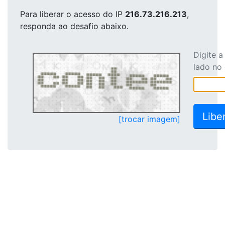
Para liberar o acesso
do IP
216.73.216.213
,
responda ao desafio abaixo.
Digite 
lado no
[trocar imagem]