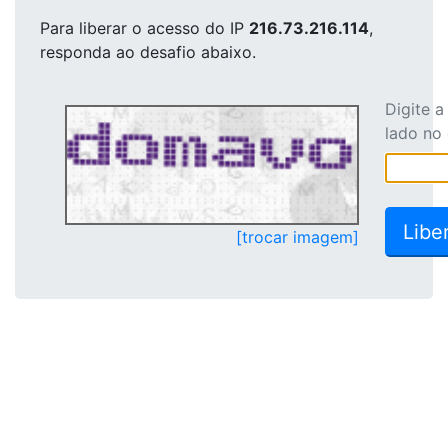
Para liberar o acesso
do IP
216.73.216.114
,
responda ao desafio abaixo.
Digite 
lado no
[trocar imagem]