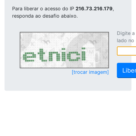
Para liberar o acesso
do IP
216.73.216.179
,
responda ao desafio abaixo.
Digite 
lado no
[trocar imagem]