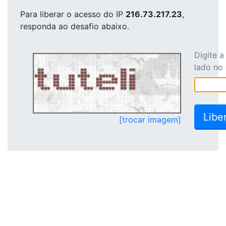
Para liberar o acesso
do IP
216.73.217.23
,
responda ao desafio abaixo.
Digite 
lado no
[trocar imagem]