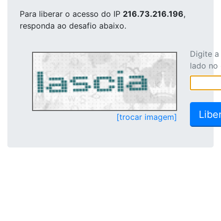
Para liberar o acesso
do IP
216.73.216.196
,
responda ao desafio abaixo.
Digite 
lado no
[trocar imagem]