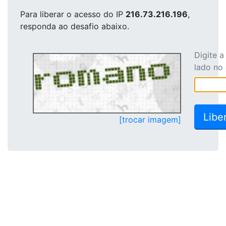
Para liberar o acesso
do IP
216.73.216.196
,
responda ao desafio abaixo.
Digite 
lado no
[trocar imagem]