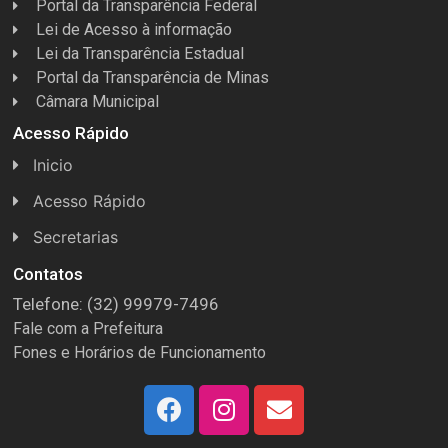
Portal da Transparência Federal
Lei de Acesso à informação
Lei da Transparência Estadual
Portal da Transparência de Minas
Câmara Municipal
Acesso Rápido
Inicio
Acesso Rápido
Concursos
Secretarias
Conselhos
Licitações
Contatos
Telefone: (32) 99979-7496
Espera Feliz Antigamente
Secretaria de Esportes
Fale com a Prefeitura
e-Nota
Secretarias e Diretorias
Fones e Horários de Funcionamento
Fundo Municipal Previdenciário
Secretaria de Des. Social
FUMPREF
Secretaria de Turismo