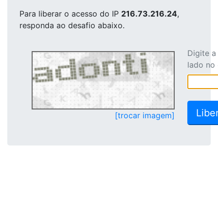
Para liberar o acesso
do IP
216.73.216.24
,
responda ao desafio abaixo.
Digite 
lado no
[trocar imagem]