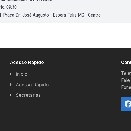
io: 09:30
l: Praça Dr. José Augusto - Espera Feliz MG - Centro.
Acesso Rápido
Con
Tele
Inicio
Fale
Acesso Rápido
Fone
Concursos
Secretarias
Conselhos
Licitações
Espera Feliz Antigamente
Secretaria de Esportes
e-Nota
Secretarias e Diretorias