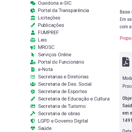
Ouvidoria e-SIC
Portal da Transparência
Baixe
Licitações
Em seg
Publicações
com a 
FUMPREF
Propo
Leis
MROSC
Serviços Online
Portal do Funcionário
e-Nota
Secretarias e Diretorias
Moda
Secretaria de Des. Social
Proc
Secretaria de Esportes
Obje
Secretaria de Educação e Cultura
Saúd
Secretaria de Turismo
em n
Secretaria de obras
149
LGPD e Governo Digital
Saúde
Data