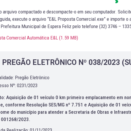
 o arquivo compactado e descompacte-o em seu computador. Solicit
uida, execute o arquivo “E&L Proposta Comercial.exe” e importe o 
Prefeitura Municipal de Espera Feliz pelo telefone (32) 3746 – 13
sta Comercial Automática E&L (
1.59 MB
)
PREGÃO ELETRÔNICO Nº 038/2023 (
lidade: Pregão Eletrônico
esso Nº: 0231/2023
to: Aquisição de 01 veículo 0 km primeiro emplacamento em nom
e, conforme Resolução SES/MG nº 7.751 e Aquisição de 01 veíc
ome do município para atender a Secretaria de Obras e Infraest
1001268/2023.
 da Realização: 01/11/2023