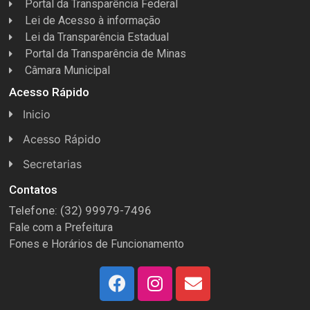
Portal da Transparência Federal
Lei de Acesso à informação
Lei da Transparência Estadual
Portal da Transparência de Minas
Câmara Municipal
Acesso Rápido
Inicio
Acesso Rápido
Concursos
Secretarias
Conselhos
Licitações
Contatos
Telefone: (32) 99979-7496
Espera Feliz Antigamente
Secretaria de Esportes
Fale com a Prefeitura
e-Nota
Secretarias e Diretorias
Fones e Horários de Funcionamento
Fundo Municipal Previdenciário
Secretaria de Des. Social
FUMPREF
Secretaria de Turismo