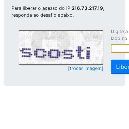
Para liberar o acesso
do IP
216.73.217.19
,
responda ao desafio abaixo.
Digite 
lado no
[trocar imagem]