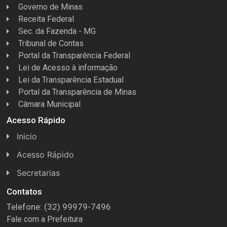
Governo de Minas
Receita Federal
Sec. da Fazenda - MG
Tribunal de Contas
Portal da Transparência Federal
Lei de Acesso à informação
Lei da Transparência Estadual
Portal da Transparência de Minas
Câmara Municipal
Acesso Rápido
Inicio
Acesso Rápido
Concursos
Secretarias
Conselhos
Licitações
Contatos
Telefone: (32) 99979-7496
Espera Feliz Antigamente
Secretaria de Esportes
Fale com a Prefeitura
e-Nota
Secretarias e Diretorias