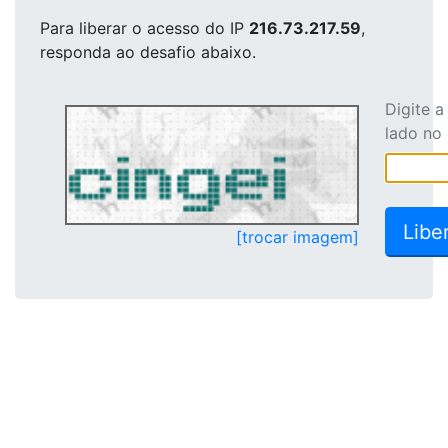
Para liberar o acesso
do IP
216.73.217.59
,
responda ao desafio abaixo.
Digite 
lado no
[trocar imagem]