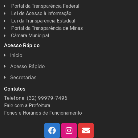
Portal da Transparência Federal
Lei de Acesso à informação
Lei da Transparência Estadual
Portal da Transparência de Minas
Câmara Municipal
Acesso Rápido
Inicio
Acesso Rápido
Concursos
Secretarias
Conselhos
Licitações
Contatos
Telefone: (32) 99979-7496
Espera Feliz Antigamente
Secretaria de Esportes
Fale com a Prefeitura
e-Nota
Secretarias e Diretorias
Fones e Horários de Funcionamento
Fundo Municipal Previdenciário
Secretaria de Des. Social
FUMPREF
Secretaria de Turismo