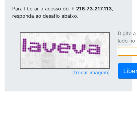
Para liberar o acesso
do IP
216.73.217.113
,
responda ao desafio abaixo.
Digite 
lado no
[trocar imagem]