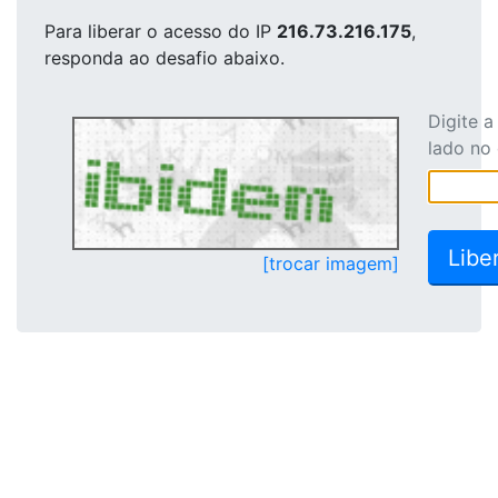
Para liberar o acesso
do IP
216.73.216.175
,
responda ao desafio abaixo.
Digite 
lado no
[trocar imagem]