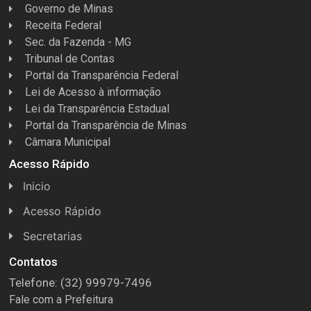
Governo de Minas
Receita Federal
Sec. da Fazenda - MG
Tribunal de Contas
Portal da Transparência Federal
Lei de Acesso à informação
Lei da Transparência Estadual
Portal da Transparência de Minas
Câmara Municipal
Acesso Rápido
Inicio
Acesso Rápido
Concursos
Secretarias
Conselhos
Licitações
Contatos
Telefone: (32) 99979-7496
Espera Feliz Antigamente
Secretaria de Esportes
Fale com a Prefeitura
e-Nota
Secretarias e Diretorias