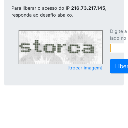
Para liberar o acesso
do IP
216.73.217.145
,
responda ao desafio abaixo.
Digite 
lado no
[trocar imagem]