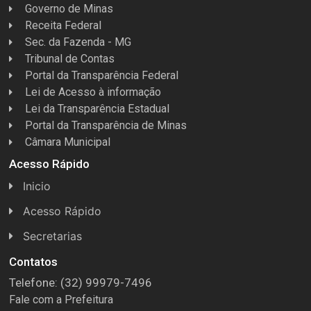
Governo de Minas
Receita Federal
Sec. da Fazenda - MG
Tribunal de Contas
Portal da Transparência Federal
Lei de Acesso à informação
Lei da Transparência Estadual
Portal da Transparência de Minas
Câmara Municipal
Acesso Rápido
Inicio
Acesso Rápido
Concursos
Secretarias
Conselhos
Licitações
Contatos
Telefone: (32) 99979-7496
Espera Feliz Antigamente
Secretaria de Esportes
Fale com a Prefeitura
e-Nota
Secretarias e Diretorias