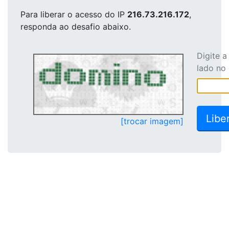
Para liberar o acesso
do IP
216.73.216.172
,
responda ao desafio abaixo.
Digite 
lado no
[trocar imagem]