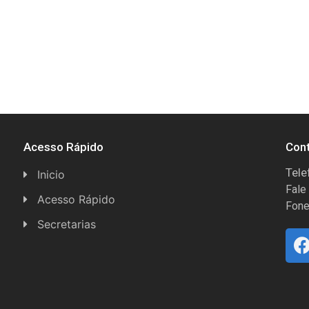
Acesso Rápido
Con
Tele
Inicio
Fale
Acesso Rápido
Fone
Concursos
Secretarias
Conselhos
Licitações
Espera Feliz Antigamente
Secretaria de Esportes
e-Nota
Secretarias e Diretorias