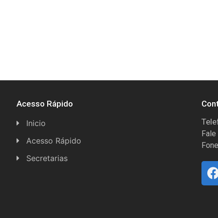
Acesso Rápido
Con
Tele
Inicio
Fale
Acesso Rápido
Fone
Concursos
Secretarias
Conselhos
Licitações
Espera Feliz Antigamente
Secretaria de Esportes
e-Nota
Secretarias e Diretorias