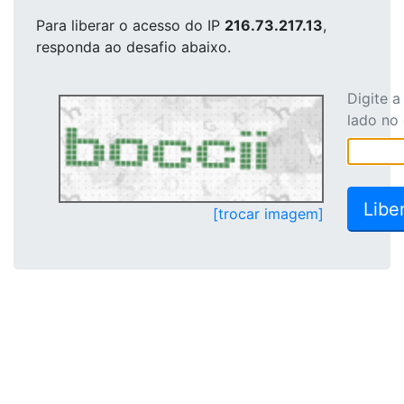
Para liberar o acesso
do IP
216.73.217.13
,
responda ao desafio abaixo.
Digite 
lado no
[trocar imagem]