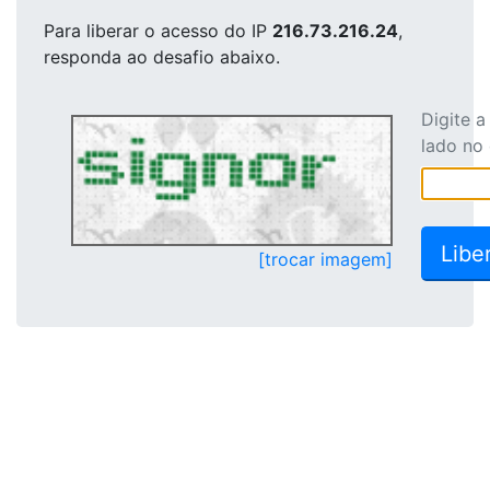
Para liberar o acesso
do IP
216.73.216.24
,
responda ao desafio abaixo.
Digite 
lado no
[trocar imagem]