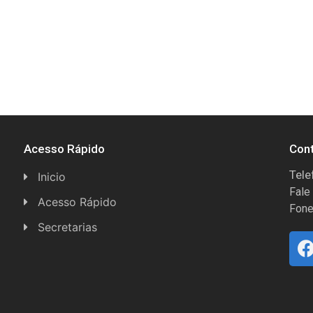
Acesso Rápido
Con
Tele
Inicio
Fale
Acesso Rápido
Fone
Concursos
Secretarias
Conselhos
Licitações
Espera Feliz Antigamente
Secretaria de Esportes
e-Nota
Secretarias e Diretorias